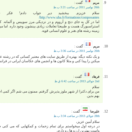
گفت :
مریم
26th نوامبر 2011 در ساعت 3:21 ب.ظ
سلام عزیزم. ببخشید دیر جواب دادم! فکر نک
http://www.uha.fr/formations/composantes/
اما در کل یه جای دنج و آرووم و در نزدیکی مرز سوییس و آلمانه. که
استراسبورگ هست و طبیعتا تعاملات زیادی بینشون وجود داره. اما می
زمینه رشته های هنر و علوم انسانی قویه.
گفت :
مریم
26th نوامبر 2011 در ساعت 3:36 ب.ظ
و یک نکته دیگه: بهتره از طریق سایت های معتبر کسانی که در رشته
میکنن را پیدا کنی و مثلا کانون ها و انجمن های عکاسان ایرانی در فران
گفت :
فرهاد
2nd جولای 2013 در ساعت 6:42 ق.ظ
سلام
من برای دکترا از شهر ملوز پذیرش گرفتم. ممنون می شم اگر کمی اط
بهم بدین.
گفت :
عليرضا
28th جولای 2013 در ساعت 3:34 ب.ظ
سلام أمین عزیز،
در درجه اول میخواستم برای تمام زحمات و کمکهایی که می کنی ص
واست بهترین ارزو ها رو دارم،