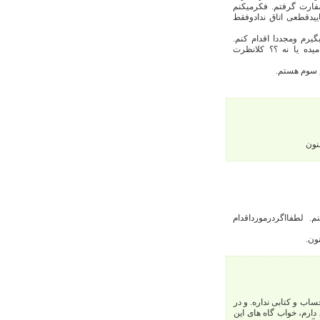
فارت گرفتم. فکرمیکنم
اییدقطعی اتاق ندادوفقط
یرم ومجددا اقدام کنم.
یده یا نه ؟؟ کلانظرت
 سوم هستم.
نون
 لطفااگردرمورداقدام
ون.
اب و کتابی نداره. و در
دارم، خواب گاه های این