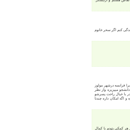
 نقاش هستم و ارایشگر.
دگی کنم اگر سحر خانوم
را فرانسه درشهر مولوز
انشجو میپزیزه واز نظر
ادر با خیال راحت پسرشو
و اگه امکان داره چندتا
هر کمکی بتونم با کمال