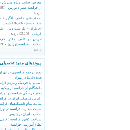
معرفی سایت ویژه پذیرش دک
از فرانسه همراه بورس
,907
بازدید
صحنه های
صفر درجه)
- 126,986 بازدید
ای باران + یک شب دلی – عل
قربانی
- 92,256 بازدید
آدرس و تلفن دفتر فره
سفارت فرانسه(تهران)
609
بازدید
پیوندهای مفید تحصیلی
دفتر ترجمه فرانسوی در تهران
EduFrance در تهران
آشنایی با فرهنگ و مردم فران
دانشگاههای فرانسه از ویکیپدی
دفتر فرهنگی فرانسه در تهرا
رایزنی فرهنگی ایران در فران
سایت تمام دانشگاههای فرانس
سایت سفارت فرانسه در تهرا
سفارت ایران در پاریس
شناخت کشور فرانسه ( کامل 
نظام آموزشی فرانسه
نمایندگی علمی ایران در پاری