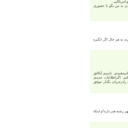
آمریکایی.
ن به من بگو تا حضوری
، به هر حال اگر انگیزه
یدهستم. تاببینم آیاافق
م. اگراطلاعات جدیدی
رادرجریان بگذار. موفق
رشته هنر داره؟و اینکه