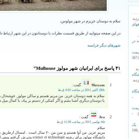
سلام به دوستان عزیزم در شهر مولوس،
های
در این صفحه میتوانید از طریق قسمت نظرات با دوستانتون در این شهر ارتباط دا
ه در
شهرهای دیگر فرانسه
مت
- 367
۴۱ پاسخ برای ایرانیان شهر مولوز Mulhouse”
گاه
گفت :
Maryam
28th اکتبر 2011 در ساعت 4:02 ق.ظ
گاه
سلام به همه دوستان عزیز. من مریم هستم و ساکن مولوز. خوشحال م
با دوستان دیگری آشنا بشم و اگر کمکی از دستم بر بیاد، با کمال میل د
مت
-
گفت :
Ava
4th نوامبر 2011 در ساعت 11:08 ق.ظ
 یک
سلام.
- 198
مریم عزیز. من آوا هستم و سن من ۲۰ سال است 
دانشگاه مولوز برای رشته e et technologie