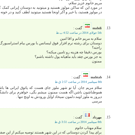
مریم خانوم عزیز سلام،
در مورد این که ساکن مولوز هستید و میتونید به دوستان إیرانی کمک ک
در مولوز هستید، یا خیر و أکر اونجا هستید میتونید لطف کنید و در خونه
گفت :
mahdi
5th جولای 2014 در ساعت 4:52 ب.ظ
سلام به مریم خانم و اقا امین
دوستان برای رشته نرم افزار فوق لیسانس با بورس بیام استراسبور
راحته؟
بورس دقیقا چه هزینه رو تامین میکنه؟
به جز بورس چقد باید ماهیانه پول داشته باشم؟
ممنون
گفت :
mahtab
8th سپتامبر 2014 در ساعت 2:57 ق.ظ
سلام مریم جان. آیا تو شهر ملوز جای هست که پاتوق ایرانی ها باشه
هموطناشون باشن.اگه هست ممنون میشم بگی، خواهرم برای دانشگاه
دیروز به ملوز اومد.دلمون نمیخاد اوایل ورودش به اونج تنها .
مرسی
گفت :
مهرداد
8th سپتامبر 2014 در ساعت 3:51 ق.ظ
سلام مهتاب خانوم
برای پیدا کردن دوستانی که در این شهر هستند توصیه میکنم از این صفح