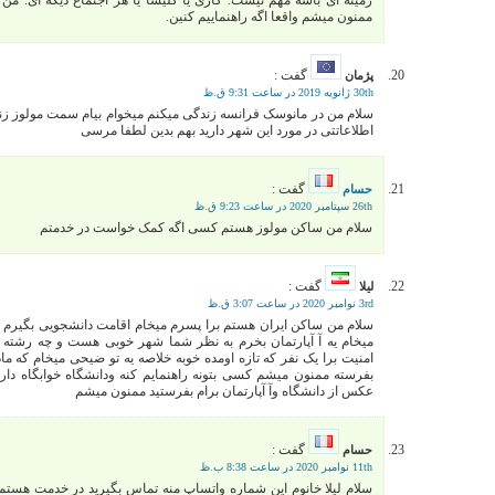
زمینه ای باشه مهم نیست. کاری یا کلیسا یا هر اجتماع دیگه ای. من
ممنون میشم واقعا اگه راهنماییم کنین.
گفت :
پژمان
30th ژانویه 2019 در ساعت 9:31 ق.ظ
سلام من در مانوسک فرانسه زندگی میکنم میخوام بیام سمت مولوز زن
اطلاعاتتی در مورد این شهر دارید بهم بدین لطفا مرسی
گفت :
حسام
26th سپتامبر 2020 در ساعت 9:23 ق.ظ
سلام من ساکن مولوز هستم کسی اگه کمک خواست در خدمتم
گفت :
لیلا
3rd نوامبر 2020 در ساعت 3:07 ق.ظ
سلام من ساکن ایران هستم برا پسرم میخام اقامت دانشجویی بگیرم ب
میخام یه آ آپارتمان بخرم به نظر شما شهر خوبی هست و چه رشته د
امنیت برا یک نفر که تازه اومده خوبه خلاصه یه تو ضیحی میخام که م
بفرسته ممنون میشم کسی بتونه راهنمایم کنه ودانشگاه خوابگاه داره 
عکس از دانشگاه وآ آپارتمان برام بفرستید ممنون میشم
گفت :
حسام
11th نوامبر 2020 در ساعت 8:38 ب.ظ
سلام لیلا خانوم این شماره واتساپ منه تماس بگیرید در خدمت هستم 