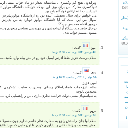
ترا
ویزابدون هیچ کم وکسری , متاسفانه بعداز دو ماه جواب منفی ازس
تنهاکسری مدارک من برای ویزا این بودکه خوابگاه دانشگاه مولوز ت
- 158
تاییدلیست انتظاراتاق خوابگاه داده بود.
می خواهم برای سال تحصیلی آینده دوباره ازدانشگاه مولوزپذیرش بگ
 خاطره انگیز ۱ (مدار
سوال من این است که آیا دانشگاه مولوز دوباره به من پذیرش م
درمورداقدام مجددمن چیه؟؟
یرضا
درحال حاضردردانشگاه آزادواحدشهرری مهندسی نساجی میخونم وترم
ممنون میشم جواب بدی.
نگی
- 80,
گفت :
امین
4th نوامبر 2011 در ساعت 11:32 ق.ظ
سلام دوست عزیز لطفا آدرس ایمیل خود رو در متن پیام وارد نکنید، مم
گفت :
Ava
5th نوامبر 2011 در ساعت 10:21 ق.ظ
سه
امین عزیز
ا
سلام. اززحمات شمادراطلاع رسانی ومدیریت سایت تشکرمی کنم.
مجددمن باتوچه
ن
به سیاستهای منفی دولت فرانسه نظری داری ، من راراهنمایی کن. ممن
سه
ه
ن
گفت :
مریم
5th نوامبر 2011 در ساعت 12:57 ب.ظ
)
سلام آوا جان. راستش راجع به سفارت نظر خاصی ندارم چون معمولا حس
بخش وضعیت ویزاها نکاتی را یادآوری کردم. تا اون جایی که من اطلاع 
س