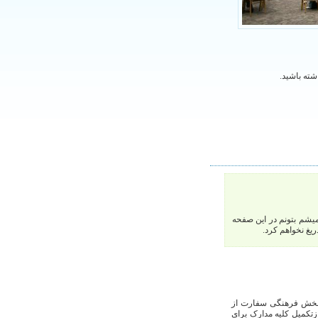
شته باشید.
یشم بتونم در این صفحه
ریغ نخواهم کرد.
. امسال ازطریق بخش فرهنگی سفارت از
scienc پذیرش گرقتم وپس ازتکمیل کلیه مدارک برای