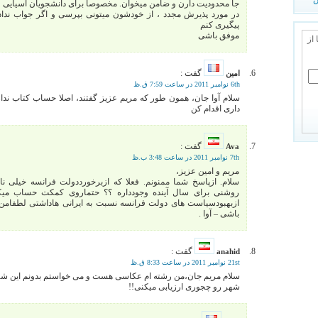
جا محدودیت دارن و ضامن میخوان. مخصوصا برای دانشجویان آسیایی و 
در مورد پذیرش مجدد ، از خودشون میتونی بپرسی و اگر جواب نداد
پیگیری کنم
موفق باشی
 از
گفت :
امین
6th نوامبر 2011 در ساعت 7:59 ق.ظ
سلام آوا جان، همون طور که مریم عزیز گفتند، اصلا حساب کتاب نداره
داری اقدام کن
گفت :
Ava
7th نوامبر 2011 در ساعت 3:48 ب.ظ
مریم و امین عزیز،
سلام. ازپاسخ شما ممنونم. فعلا که ازبرخورددولت فرانسه خیلی ناام
روشنی برای سال آینده وجودداره ؟؟ حتماروی کمکت حساب میکن
ازبهبودسیاست های دولت فرانسه نسبت به ایرانی هاداشتی لطفامن 
باشی – آوا .
گفت :
anahid
21st نوامبر 2011 در ساعت 8:33 ق.ظ
سلام مریم جان،من رشته ام عکاسی هست و می خواستم بدونم این شهر 
شهر رو چجوری ارزیابی میکنی!!