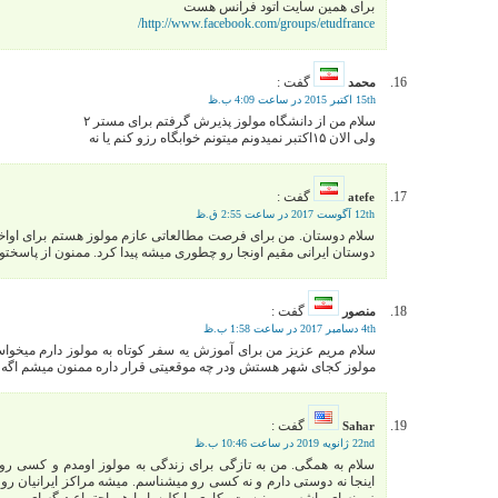
برای همین سایت اتود فرانس هست
http://www.facebook.com/groups/etudfrance/
گفت :
محمد
15th اکتبر 2015 در ساعت 4:09 ب.ظ
سلام من از دانشگاه مولوز پذیرش گرفتم برای مستر ۲
ولی الان ۱۵اکتبر نمیدونم میتونم خوابگاه رزو کنم یا نه
گفت :
atefe
12th آگوست 2017 در ساعت 2:55 ق.ظ
سلام دوستان. من برای فرصت مطالعاتی عازم مولوز هستم برای اواخر 
دوستان ایرانی مقیم اونجا رو چطوری میشه پیدا کرد. ممنون از پاسختو
گفت :
منصور
4th دسامبر 2017 در ساعت 1:58 ب.ظ
سلام مریم عزیز من برای آموزش یه سفر کوتاه به مولوز دارم میخواست
مولوز کجای شهر هستش ودر چه موقعیتی قرار داره ممنون میشم اگه ر
گفت :
Sahar
22nd ژانویه 2019 در ساعت 10:46 ب.ظ
سلام به همگی. من به تازگی برای زندگی به مولوز اومدم و کسی رو
اینجا نه دوستی دارم و نه کسی رو میشناسم. میشه مراکز ایرانیان رو