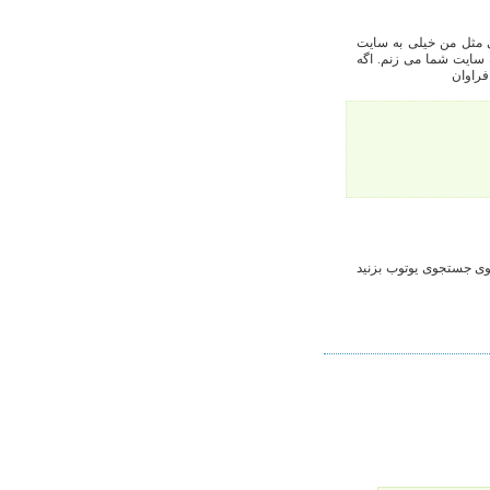
خی مثل من خیلی به سایت
 سایت شما می زنم. اگه
فراوان
ه خورده کم لطفید۰ کافیه کلمهٔ ( les inconnus) را توی جستجوی یوتوب بزنید