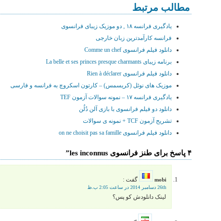
مطالب مرتبط
یادگیری فرانسه ۱۸ , دو موزیک زیبای فرانسوی
فرانسه کارآمدترین زبان خارجی
دانلود فیلم فرانسوی Comme un chef
برنامه زیبای La belle et ses princes presque charmants
دانلود فیلم فرانسوی Rien à déclarer
موزیک های نوئل (کریسمس) – کارتون اسکروچ به فرانسه و فارسی
یادگیری فرانسه ۱۷ – نمونه سوالات آزمون TEF
دانلود دو فیلم فرانسوی با بازی آلن دُلُن
تشریح آزمون TCF + نمونه ی سوالات
دانلود فیلم فرانسوی on ne choisit pas sa famille
۴ پاسخ برای طنز فرانسوی les inconnus”
گفت :
mobi
26th دسامبر 2014 در ساعت 2:05 ب.ظ
لینک دانلودش کو پس؟