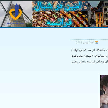
2nd آوریل 2014
ا و تلویزیون، متشکل از سه کمدین توانای
فرانسه Didier Bourdon، Bernard Campan و Pascal Légitimus می باشد. این گروه در سالهای ۹۰ میلادی معروفیت
ه های مختلف فرانسه پخش میشد.