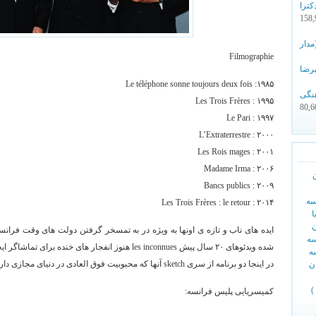
ترا
- 158
 خاطره انگیز ۱ (مدار
Filmographie
یرضا
۱۹۸۵: Le téléphone sonne toujours deux fois
نگی
۱۹۹۵ : Les Trois Frères
- 80,
۱۹۹۷ : Le Pari
۲۰۰۰ : L’Extraterrestre
۲۰۰۱ : Les Rois mages
۲۰۰۶ : Madame Irma
۲۰۰۹ : Bancs publics
سه
۲۰۱۴ : Les Trois Frères : le retour
ا
ن
ایده های ناب و تازه ی اونها به ویژه در به تمسخر گرفتن دولت های وقت فرانسه
سه
شده ویدئوهای ۲۰ سال پیش les inconnues هنوز انفجار های خنده برای تماشاگر ایجاد کند.
ه
در اینجا دو برنامه از سری sketch آنها که محبوبیت فوق العادی در دنیای مجازی دارد، برای شما قرار داده شده:
ن
)
کمیسریایی پلیس فرانسه:
س