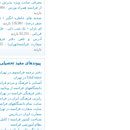
معرفی سایت ویژه پذیرش دک
از فرانسه همراه بورس
,904
بازدید
صحنه های
صفر درجه)
- 126,981 بازدید
ای باران + یک شب دلی – عل
قربانی
- 92,251 بازدید
آدرس و تلفن دفتر فره
سفارت فرانسه(تهران)
605
بازدید
پیوندهای مفید تحصیلی
دفتر ترجمه فرانسوی در تهران
EduFrance در تهران
آشنایی با فرهنگ و مردم فران
دانشگاههای فرانسه از ویکیپدی
دفتر فرهنگی فرانسه در تهرا
رایزنی فرهنگی ایران در فران
سایت تمام دانشگاههای فرانس
سایت سفارت فرانسه در تهرا
سفارت ایران در پاریس
شناخت کشور فرانسه ( کامل 
نظام آموزشی فرانسه
نمایندگی علمی ایران در پاری