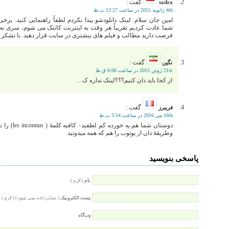
گفت :
sadra
4th ژانویه 2015 در ساعت 12:27 ب.ظ
امین جان سلام. لینک دانلودشو پیدا نکردم لطفاً راهنمایی کنید. بر
شما عادت کردیم تقریباً هر وقت به اینترنت کانتک می شوم، سری به
فرصت دارید مطالب و فیلم های بیشتری در سایت قرار دهید. با تشکر 
گفت :
نگین
21st ژوئن 2015 در ساعت 6:06 ق.ظ
از کجا باید دان کنیم؟؟؟لینک نداره ک…
گفت :
فریبرز
16th می 2016 در ساعت 3:54 ب.ظ
دوستان شما هم ی
وطریقهٔ دان از یوتوب را هم که همه میدونید
پاسخی بنویسید
نام
( لازم )
پست الکترونیک
( نشان داده نمی شود ) ( لازم )
وب‌گاه